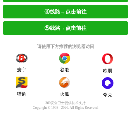
④线路→点击前往
⑤线路→点击前往
请使用下方推荐的浏览器访问
寰宇
谷歌
欧朋
猎豹
火狐
夸克
360安全卫士提供技术支持
Copyright © 1998 -
2026. All Rights Reserved.